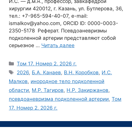
И.С. — д.м.н., профессор, завкафедрой
хирургии 420012, г. Казань, ул. Бутлерова, 36,
тел.: +7-965-594-40-07, e-mail:
ismalkov@yahoo.com, ORCID ID: 0000-0003-
2350-5178 Реферат. Псевдоаневризмы
подколенной артерии представляют собой
серьезное …
Читать далее
Рубрики
Том 17. Номер 2. 2026 г.
Метки
2026
,
Б.А. Канаев
,
В.Н. Коробков
,
И.С.
Малков
,
инородное тело подколенной
области
,
М.Р. Тагиров
,
Н.Р. Закиржанов
,
псевдоаневризма подколенной артерии
,
Том
17. Номер 2. 2026 г.