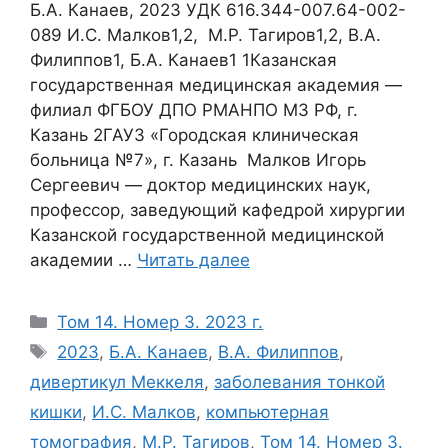
Б.А. Канаев, 2023 УДК 616.344-007.64-002-
089 И.С. Малков1,2, М.Р. Тагиров1,2, В.А.
Филиппов1, Б.А. Канаев1 1Казанская
государственная медицинская академия ―
филиал ФГБОУ ДПО РМАНПО МЗ РФ, г.
Казань 2ГАУЗ «Городская клиническая
больница №7», г. Казань Малков Игорь
Сергеевич ― доктор медицинских наук,
профессор, заведующий кафедрой хирургии
Казанской государственной медицинской
академии …
Читать далее
Рубрики
Том 14. Номер 3. 2023 г.
Метки
2023
,
Б.А. Канаев
,
В.А. Филиппов
,
дивертикул Меккеля
,
заболевания тонкой
кишки
,
И.С. Малков
,
компьютерная
томография
,
М.Р. Тагиров
,
Том 14. Номер 3.