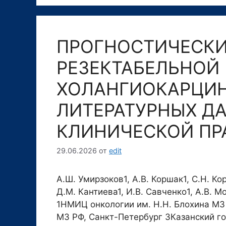
ПРОГНОСТИЧЕСКИ
РЕЗЕКТАБЕЛЬНОЙ
ХОЛАНГИОКАРЦИН
ЛИТЕРАТУРНЫХ Д
КЛИНИЧЕСКОЙ ПР
29.06.2026
от
edit
А.Ш. Умирзоков1, А.В. Коршак1, С.Н. Кор
Д.М. Кантиева1, И.В. Савченко1, А.В. М
1НМИЦ онкологии им. Н.Н. Блохина МЗ
МЗ РФ, Санкт-Петербург 3Казанский г