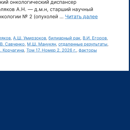
ский онкологический диспансер
оляков А.Н. — д.м.н, старший научный
нкологии № 2 (опухолей …
Читать далее
ляков
,
А.Ш. Умирзоков
,
билиарный рак
,
В.И. Егоров
,
.В. Савченко
,
М.Ш. Манукян
,
отдаленные результаты
,
. Корчагина
,
Том 17. Номер 2. 2026 г.
,
факторы