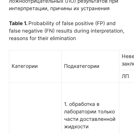
ложноотрицательных (ЛО) результатов при
интерпретации, причины их устранения
Table 1.
Probability of false positive (FP) and
false negative (FN) results during interpretation,
reasons for their elimination
Нев
закл
Категории
Подкатегории
ЛП
1. обработка в
лаборатории только
части доставленной
жидкости