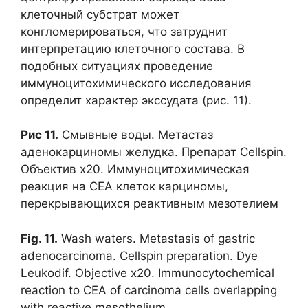
клеточный субстрат может
конгломерироваться, что затруднит
интерпретацию клеточного состава. В
подобных ситуациях проведение
иммуноцитохимического исследования
определит характер экссудата (рис. 11).
Рис
11.
Смывные воды. Метастаз
аденокарциномы желудка. Препарат Cellspin.
Объектив х20. Иммуноцитохимическая
реакция на СЕА клеток карциномы,
перекрывающихся реактивным мезотелием
Fig. 11.
Wash waters. Metastasis of gastric
adenocarcinoma. Cellspin preparation. Dye
Leukodif. Objective x20. Immunocytochemical
reaction to CEA of carcinoma cells overlapping
with reactive mesothelium