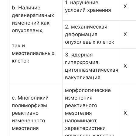
1. нарушение
Х
b. Наличие
условий хранения
дегенеративных
изменений как
2. механическая
опухолевых,
деформация
Х
опухолевых клеток
так и
мезотелиальных
3. ядерная
клеток
гиперхромия,
Х
цитоплазматическая
вакуолизация
морфологические
c. Многоликий
изменения
полиморфизм
реактивного
реактивно
мезотелия
Х
измененного
напоминают
мезотелия
характеристики
опухолевых клеток