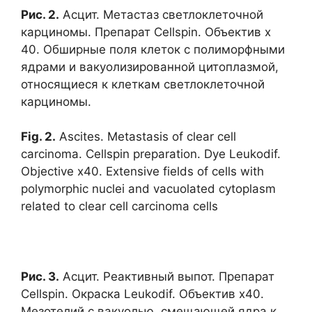
Рис. 2.
Асцит. Метастаз светлоклеточной
карциномы. Препарат Cellspin. Объектив х
40. Обширные поля клеток с полиморфными
ядрами и вакуолизированной цитоплазмой,
относящиеся к клеткам светлоклеточной
карциномы.
Fig. 2.
Ascites. Metastasis of clear cell
carcinoma. Cellspin preparation. Dye Leukodif.
Objective x40. Extensive fields of cells with
polymorphic nuclei and vacuolated cytoplasm
related to clear cell carcinoma cells
Рис. 3.
Асцит. Реактивный выпот. Препарат
Cellspin. Окраска Leukodif. Объектив х40.
Мезотелий с вакуолью, смещающей ядра к